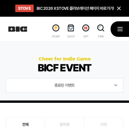
닫
STOVE
희망스튜디오
GO TO
GO TO
OPEN
BIC 2026 X STOVE 콜라보레이션 페이지 바로가기!
아이들에게 희망 버프 주고, 닌텐도 스위치2 받기!
인디게임 테스트 베드 '비라운지' 바로가기!
'인디게임 큐레이션' 페이지 바로가기!
BIC 2026 STEAM SALE PAGE
메뉴
POINT
SHOP
NFT
FIND
Cheer for Indie Game
BICF EVENT
종료된 이벤트
전체
참여형
기타