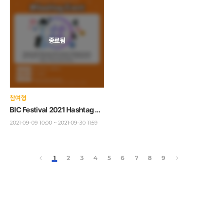
참여형
BIC Festival 2021 Hashtag Event
2021-09-09 10:00 ~ 2021-09-30 11:59
1
2
3
4
5
6
7
8
9