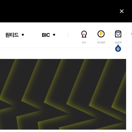
닫
원티드
BIC
MY
POINT
SHOP
0