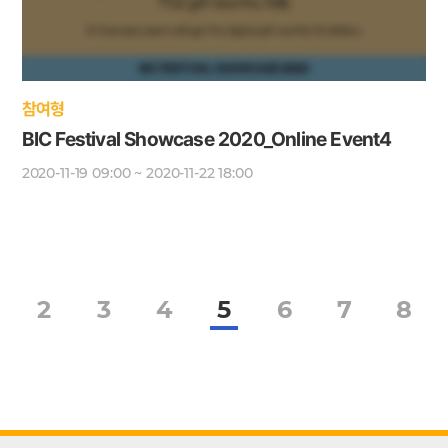
참여형
BIC Festival Showcase 2020_Online Event4
2020-11-19 09:00 ~ 2020-11-22 18:00
2
3
4
5
6
7
8