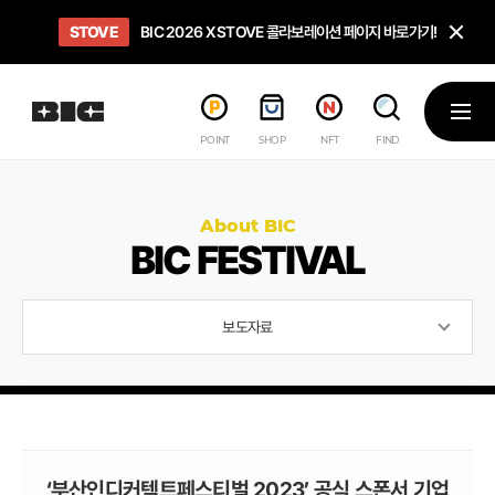
닫
STOVE
희망스튜디오
GO TO
GO TO
OPEN
BIC 2026 X STOVE 콜라보레이션 페이지 바로가기!
아이들에게 희망 버프 주고, 닌텐도 스위치2 받기!
인디게임 테스트 베드 '비라운지' 바로가기!
'인디게임 큐레이션' 페이지 바로가기!
BIC 2026 STEAM SALE PAGE
메뉴
POINT
SHOP
NFT
FIND
About BIC
BIC FESTIVAL
보도자료
‘부산인디커텍트페스티벌 2023’ 공식 스폰서 기업