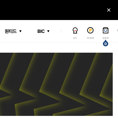
닫
원티드
BIC
MY
POINT
SHOP
0