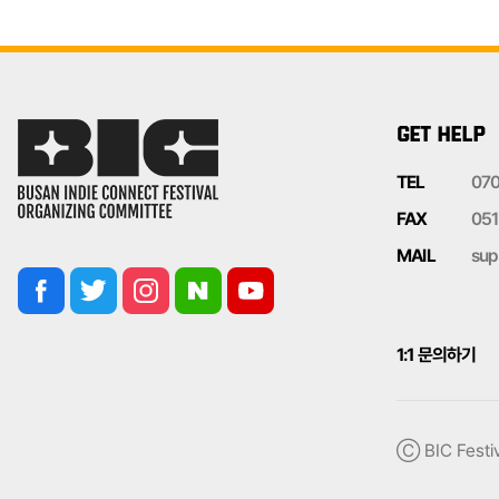
GET HELP
TEL
07
FAX
051
MAIL
sup
1:1 문의하기
Ⓒ BIC Festiv