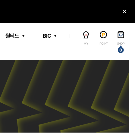
닫
원티드
BIC
MY
POINT
SHOP
0