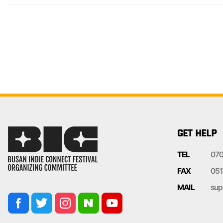
GET HELP
TEL
07
FAX
051
MAIL
sup