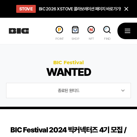
닫
STOVE
희망스튜디오
GO TO
GO TO
OPEN
BIC 2026 X STOVE 콜라보레이션 페이지 바로가기!
아이들에게 희망 버프 주고, 닌텐도 스위치2 받기!
인디게임 테스트 베드 '비라운지' 바로가기!
'인디게임 큐레이션' 페이지 바로가기!
BIC 2026 STEAM SALE PAGE
메뉴
POINT
SHOP
NFT
FIND
BIC Festival
WANTED
종료된 원티드
BIC Festival 2024 빅커넥터즈 4기 모집 /