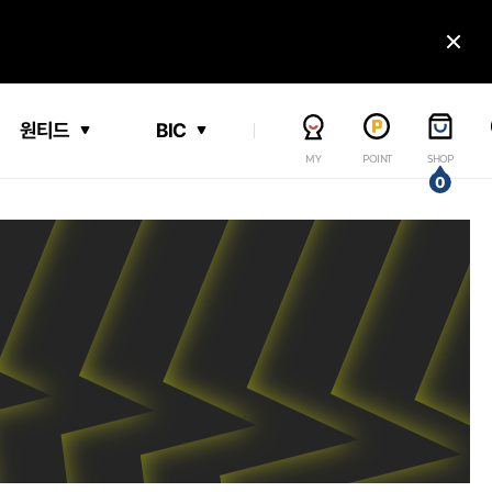
닫
원티드
BIC
MY
POINT
SHOP
0