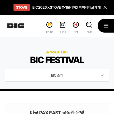
닫
STOVE
희망스튜디오
GO TO
GO TO
OPEN
BIC 2026 X STOVE 콜라보레이션 페이지 바로가기!
아이들에게 희망 버프 주고, 닌텐도 스위치2 받기!
인디게임 테스트 베드 '비라운지' 바로가기!
'인디게임 큐레이션' 페이지 바로가기!
BIC 2026 STEAM SALE PAGE
메뉴
POINT
SHOP
NFT
FIND
About BIC
BIC FESTIVAL
BIC 소개
미국 PAX EAST 공동관 운영