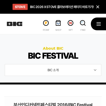
닫
STOVE
희망스튜디오
GO TO
GO TO
OPEN
BIC 2026 X STOVE 콜라보레이션 페이지 바로가기!
아이들에게 희망 버프 주고, 닌텐도 스위치2 받기!
인디게임 테스트 베드 '비라운지' 바로가기!
'인디게임 큐레이션' 페이지 바로가기!
BIC 2026 STEAM SALE PAGE
메뉴
POINT
SHOP
NFT
FIND
About BIC
BIC FESTIVAL
BIC 소개
부산인디커넥트페스티벌 2016(BIC Festival