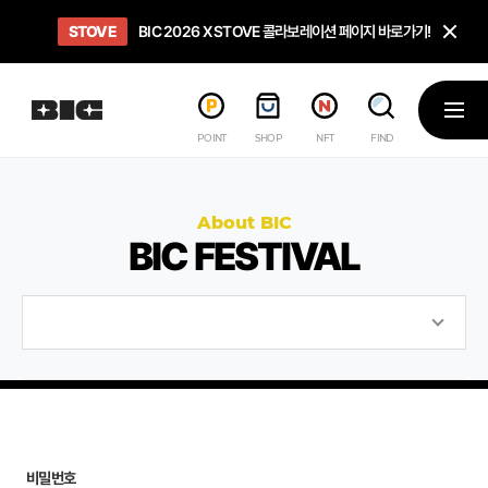
닫
STOVE
희망스튜디오
GO TO
GO TO
OPEN
BIC 2026 X STOVE 콜라보레이션 페이지 바로가기!
아이들에게 희망 버프 주고, 닌텐도 스위치2 받기!
인디게임 테스트 베드 '비라운지' 바로가기!
'인디게임 큐레이션' 페이지 바로가기!
BIC 2026 STEAM SALE PAGE
메뉴
POINT
SHOP
NFT
FIND
About BIC
BIC FESTIVAL
비밀번호