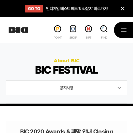
닫
GO TO
GO TO
OPEN
인디게임 테스트 베드 '비라운지' 바로가기!
'인디게임 큐레이션' 페이지 바로가기!
BIC 2025 STEAM SALE PAGE
메뉴
POINT
SHOP
NFT
FIND
About BIC
BIC FESTIVAL
공지사항
BIC 2020 Awards & 폐막 안내 Closing