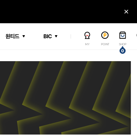
닫
원티드
BIC
MY
POINT
SHOP
0