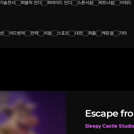
기술전시
퍼블릭 인디
퍼레이드 인디
스폰서쉽
파트너쉽
어워드
션
어드벤처
전략
리듬
스포츠
대전
퍼즐
캐쥬얼
기타
Escape fro
Sleepy Castle Studi