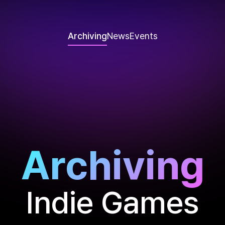
Archiving
News
Events
Archiving
Indie Games