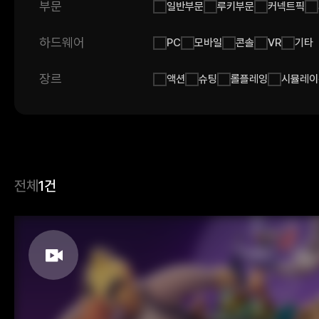
부문
일반부문
루키부문
커넥트픽
하드웨어
PC
모바일
콘솔
VR
기타
장르
액션
슈팅
롤플레잉
시뮬레이
전체
1건