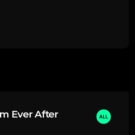
m Ever After
ALL
o