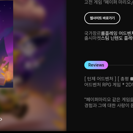
고전 게임 「페이퍼 마리오」
웹사이트 바로가기
국가
장르
롤플레잉 어드벤
출시마켓
스팀 닌텐도 플
Reviews
[ 턴제 어드벤처 ] [ 총평
어드벤처 RPG 게임 * 2D
연출 등 모든 부분이 훌륭
입력에 따른 메리트를 통해
"페이퍼마리오 같은 게임을
경험과 그에 대한 사랑이 
그와 더불어 오리지널리티
훌륭하다.