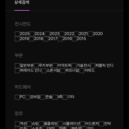
상세검색
전시연도
2025
2024
2023
2022
2021
2020
2019
2018
2017
2016
2015
부문
일반부문
루키부문
커넥트픽
기술전시
퍼블릭 인디
퍼레이드 인디
스폰서쉽
파트너쉽
어워드
하드웨어
PC
모바일
콘솔
VR
기타
장르
액션
슈팅
롤플레잉
시뮬레이션
어드벤처
전략
리듬
스포츠
대전
퍼즐
캐쥬얼
기타