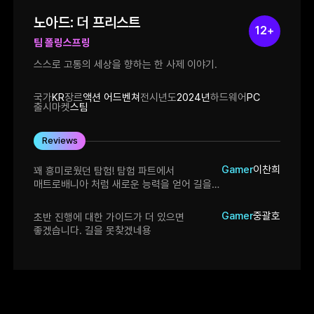
노아드: 더 프리스트
12+
팀 폴링스프링
스스로 고통의 세상을 향하는 한 사제 이야기.
국가
KR
장르
액션 어드벤쳐
전시년도
2024년
하드웨어
PC
출시마켓
스팀
Reviews
Gamer
이찬희
꽤 흥미로웠던 탐험! 탐험 파트에서
매트로배니아 처럼 새로운 능력을 얻어 길을
가로막는 장애물을 치우는 것이 아닌 검은
가시를 지나갈 수 있는 지식과 얻게되는
Gamer
중괄호
초반 진행에 대한 가이드가 더 있으면
무기의 스킬을 이용해 장애물을 치울 수 있는
좋겠습니다. 길을 못찾겠네용
것이 굉장히 흥미로웠고 맵을 밝혀주는 지도와
상점에서 새로운 아이템을 살 수 있는
물건으로 새로운 장신구와 보석을 얻을 수
있는 것도 좋았습니다. 포탈로 자칫 늘어질 수
있는 이동시간을 줄인 것도 좋았어요! 전투
요소를 강화시켜주는 장신구와 보석도 몬스터